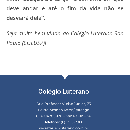
deve andar e até o fim da vida não se
desviará dele”.
Seja muito bem-vindo ao Colégio Luterano São
Paulo (COLUSP)!
Colégio Luterano
Rua Professor Vilalva Júnior, 73
Bairro Moinho Velho/Ipiranga
CEP 04285-120 – São Paulo – SP
Telefone:
(11) 2915-7966
secretaria@luterano.com.br