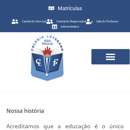
Matrículas
Central do Aluno(a)
Central do Responsável
Sala do Professor
Administrativo
Trabalhe Conosco
Nossa história
Acreditamos que a educação é o único