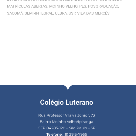
MATRÍCULAS ABERTAS
,
MOINHO VELHO
,
PES
,
PÓSGRADUAÇÃO
,
SACOMÃ
,
SEMI-INTEGRAL
,
ULBRA
,
USP
,
VILA DAS MERCÊS
Colégio Luterano
Rua Professor Vilalva Júnior, 73
Bairro Moinho Velho/Ipiranga
CEP 04285-120 – São Paulo – SP
Telefone:
(11) 2915-7966