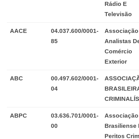
Rádio E
Televisão
AACE
04.037.600/0001-
Associação
85
Analistas
D
Comércio
Exterior
ABC
00.497.602/0001-
ASSOCIAÇ
04
BRASILEIR
CRIMINALÍ
ABPC
03.636.701/0001-
Associação
00
Brasiliense
Peritos
Crim