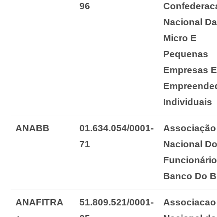
96
Confederac
Nacional D
Micro E
Pequenas
Empresas 
Empreende
Individuais
ANABB
01.634.054/0001-
Associação
71
Nacional
D
Funcionári
Banco Do Br
ANAFITRA
51.809.521/0001-
Associacao