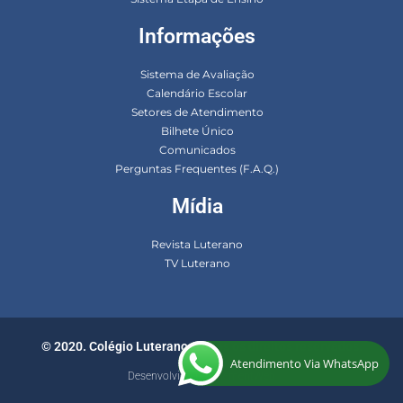
Informações
Sistema de Avaliação
Calendário Escolar
Setores de Atendimento
Bilhete Único
Comunicados
Perguntas Frequentes (F.A.Q.)
Mídia
Revista Luterano
TV Luterano
© 2020. Colégio Luterano. Todos os direitos reservados.
Atendimento Via WhatsApp
Desenvolvido por ElementWeb