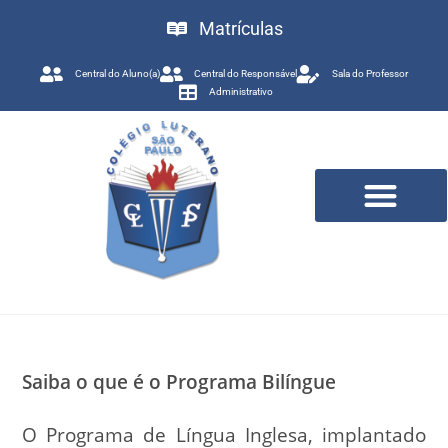
Matrículas
Central do Aluno(a)
Central do Responsável
Sala do Professor
Administrativo
Trabalhe Conosco
Saiba o que é o Programa Bilíngue
O Programa de Língua Inglesa, implantado