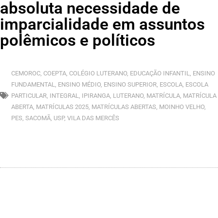
absoluta necessidade de
imparcialidade em assuntos
polêmicos e políticos
CEMOROC
,
COEPTA
,
COLÉGIO LUTERANO
,
EDUCAÇÃO INFANTIL
,
ENSINO
FUNDAMENTAL
,
ENSINO MÉDIO
,
ENSINO SUPERIOR
,
ESCOLA
,
ESCOLA
PARTICULAR
,
INTEGRAL
,
IPIRANGA
,
LUTERANO
,
MATRÍCULA
,
MATRÍCULA
ABERTA
,
MATRÍCULAS 2025
,
MATRÍCULAS ABERTAS
,
MOINHO VELHO
,
PES
,
SACOMÃ
,
USP
,
VILA DAS MERCÊS