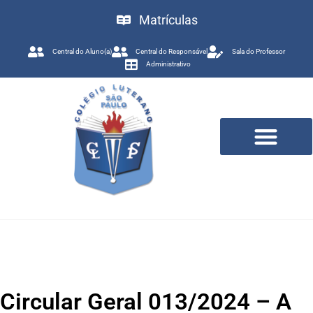
Matrículas
Central do Aluno(a)
Central do Responsável
Sala do Professor
Administrativo
Trabalhe Conosco
Circular Geral 013/2024 – A