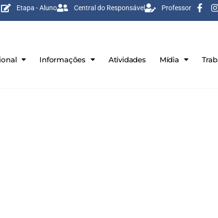
Etapa - Aluno
Central do Responsável
Professor
ional
Informações
Atividades
Mídia
Tra