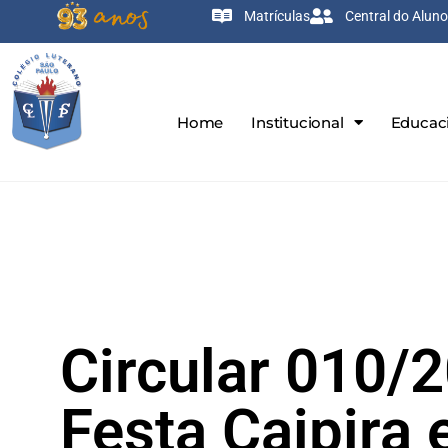
Matrículas
Central do Aluno
Home
Institucional
Educac
Circular 010/
Festa Caipira 