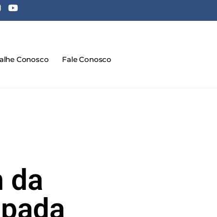
balhe Conosco
Fale Conosco
 da
ipada