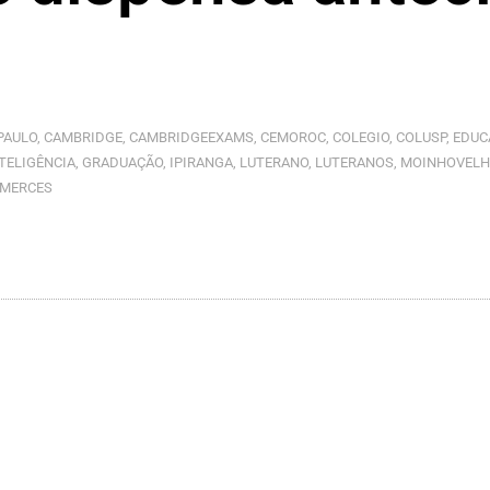
PAULO
,
CAMBRIDGE
,
CAMBRIDGEEXAMS
,
CEMOROC
,
COLEGIO
,
COLUSP
,
EDUC
TELIGÊNCIA
,
GRADUAÇÃO
,
IPIRANGA
,
LUTERANO
,
LUTERANOS
,
MOINHOVELH
SMERCES