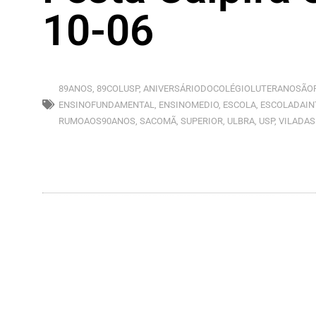
10-06
89ANOS
,
89COLUSP
,
ANIVERSÁRIODOCOLÉGIOLUTERANOSÃO
ENSINOFUNDAMENTAL
,
ENSINOMEDIO
,
ESCOLA
,
ESCOLADAIN
RUMOAOS90ANOS
,
SACOMÃ
,
SUPERIOR
,
ULBRA
,
USP
,
VILADA