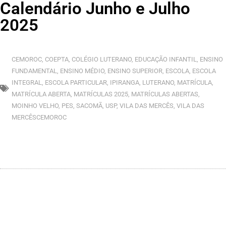
Calendário Junho e Julho
2025
CEMOROC
,
COEPTA
,
COLÉGIO LUTERANO
,
EDUCAÇÃO INFANTIL
,
ENSINO
FUNDAMENTAL
,
ENSINO MÉDIO
,
ENSINO SUPERIOR
,
ESCOLA
,
ESCOLA
INTEGRAL
,
ESCOLA PARTICULAR
,
IPIRANGA
,
LUTERANO
,
MATRÍCULA
,
MATRÍCULA ABERTA
,
MATRÍCULAS 2025
,
MATRÍCULAS ABERTAS
,
MOINHO VELHO
,
PES
,
SACOMÃ
,
USP
,
VILA DAS MERCÊS
,
VILA DAS
MERCÊSCEMOROC