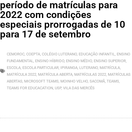
período de matrículas para
2022 com condições
especiais prorrogadas de 10
para 17 de setembro
CEMOROC
,
COEPTA
,
COLÉGIO LUTERANO
,
EDUCAÇÃO INFANTIL
,
ENSINO
FUNDAMENTAL
,
ENSINO HÍBRIDO
,
ENSINO MÉDIO
,
ENSINO SUPERIOR
,
ESCOLA
,
ESCOLA PARTICULAR
,
IPIRANGA
,
LUTERANO
,
MATRÍCULA
,
MATRÍCULA 2022
,
MATRÍCULA ABERTA
,
MATRÍCULAS 2022
,
MATRÍCULAS
ABERTAS
,
MICROSOFT TEAMS
,
MOINHO VELHO
,
SACOMÃ
,
TEAMS
,
TEAMS FOR EDUCACATION
,
USP
,
VILA DAS MERCÊS