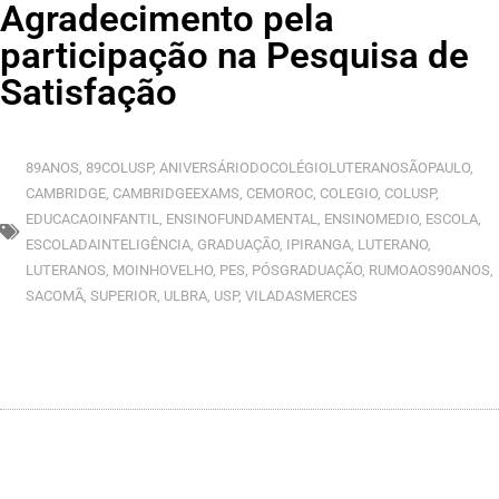
Agradecimento pela
participação na Pesquisa de
Satisfação
89ANOS
,
89COLUSP
,
ANIVERSÁRIODOCOLÉGIOLUTERANOSÃOPAULO
,
CAMBRIDGE
,
CAMBRIDGEEXAMS
,
CEMOROC
,
COLEGIO
,
COLUSP
,
EDUCACAOINFANTIL
,
ENSINOFUNDAMENTAL
,
ENSINOMEDIO
,
ESCOLA
,
ESCOLADAINTELIGÊNCIA
,
GRADUAÇÃO
,
IPIRANGA
,
LUTERANO
,
LUTERANOS
,
MOINHOVELHO
,
PES
,
PÓSGRADUAÇÃO
,
RUMOAOS90ANOS
,
SACOMÃ
,
SUPERIOR
,
ULBRA
,
USP
,
VILADASMERCES