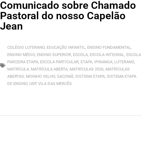
Comunicado sobre Chamado
Pastoral do nosso Capelão
Jean
COLÉGIO LUTERANO
,
EDUCAÇÃO INFANTIL
,
ENSINO FUNDAMENTAL
,
ENSINO MÉDIO
,
ENSINO SUPERIOR
,
ESCOLA
,
ESCOLA INTEGRAL
,
ESCOLA
PARCEIRA ETAPA
,
ESCOLA PARTICULAR
,
ETAPA
,
IPIRANGA
,
LUTERANO
,
MATRÍCULA
,
MATRÍCULA ABERTA
,
MATRÍCULAS 2026
,
MATRÍCULAS
ABERTAS
,
MOINHO VELHO
,
SACOMÃ
,
SISTEMA ETAPA
,
SISTEMA ETAPA
DE ENSINO
,
USP
,
VILA DAS MERCÊS