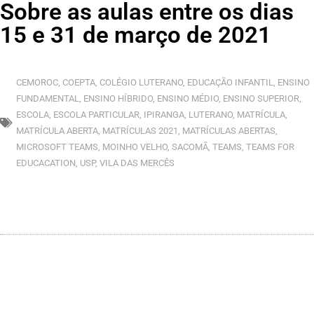
Sobre as aulas entre os dias
15 e 31 de março de 2021
CEMOROC
,
COEPTA
,
COLÉGIO LUTERANO
,
EDUCAÇÃO INFANTIL
,
ENSINO
FUNDAMENTAL
,
ENSINO HÍBRIDO
,
ENSINO MÉDIO
,
ENSINO SUPERIOR
,
ESCOLA
,
ESCOLA PARTICULAR
,
IPIRANGA
,
LUTERANO
,
MATRÍCULA
,
MATRÍCULA ABERTA
,
MATRÍCULAS 2021
,
MATRÍCULAS ABERTAS
,
MICROSOFT TEAMS
,
MOINHO VELHO
,
SACOMÃ
,
TEAMS
,
TEAMS FOR
EDUCACATION
,
USP
,
VILA DAS MERCÊS