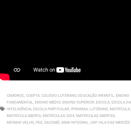
CEMOROC
,
COEPTA
,
COLÉGIO LUTERANO
,
EDUCAÇÃO INFANTIL
,
ENSINO
FUNDAMENTAL
,
ENSINO MÉDIO
,
ENSINO SUPERIOR
,
ESCOLA
,
ESCOLA DA
INTELIGÊNCIA
,
ESCOLA PARTICULAR
,
IPIRANGA
,
LUTERANO
,
MATRÍCULA
,
MATRÍCULA ABERTA
,
MATRÍCULAS 2024
,
MATRÍCULAS ABERTAS
,
MOINHO VELHO
,
PES
,
SACOMÃ
,
SEMI-INTEGRAL
,
USP
,
VILA DAS MERCÊS