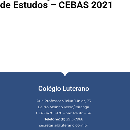
de Estudos – CEBAS 2021
Colégio Luterano
Rua Professor Vilalva Júnior, 73
Bairro Moinho Velho/Ipiranga
CEP 04285-120 – São Paulo – SP
Telefone:
(11) 2915-7966
secretaria@luterano.com.br