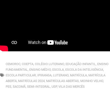
CEMOROC
,
COEPTA
,
COLÉGIO LUTERANO
,
EDUCAÇÃO INFANTIL
,
ENSINO
FUNDAMENTAL
,
ENSINO MÉDIO
,
ESCOLA
,
ESCOLA DA INTELIGÊNCIA
,
ESCOLA PARTICULAR
,
IPIRANGA
,
LUTERANO
,
MATRÍCULA
,
MATRÍCULA
ABERTA
,
MATRÍCULAS 2024
,
MATRÍCULAS ABERTAS
,
MOINHO VELHO
,
PES
,
SACOMÃ
,
SEMI-INTEGRAL
,
USP
,
VILA DAS MERCÊS