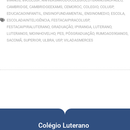
89ANOS
,
89COLUSP
,
ANIVERSÁRIODOCOLÉGIOLUTERANOSÃOPAULO
,
CAMBRIDGE
,
CAMBRIDGEEXAMS
,
CEMOROC
,
COLEGIO
,
COLUSP
,
EDUCACAOINFANTIL
,
ENSINOFUNDAMENTAL
,
ENSINOMEDIO
,
ESCOLA
,
ESCOLADAINTELIGÊNCIA
,
FESTACAIPIRACOLUSP
,
FESTACAIPIRALUTERANO
,
GRADUAÇÃO
,
IPIRANGA
,
LUTERANO
,
LUTERANOS
,
MOINHOVELHO
,
PES
,
PÓSGRADUAÇÃO
,
RUMOAOS90ANOS
,
SACOMÃ
,
SUPERIOR
,
ULBRA
,
USP
,
VILADASMERCES
Colégio Luterano