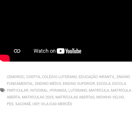
CEMOROC
,
COEPTA
,
COLÉGIO LUTERANO
,
EDUCAÇÃO INFANTIL
,
ENSINO
FUNDAMENTAL
,
ENSINO MÉDIO
,
ENSINO SUPERIOR
,
ESCOLA
,
ESCOLA
PARTICULAR
,
INTEGRAL
,
IPIRANGA
,
LUTERANO
,
MATRÍCULA
,
MATRÍCULA
ABERTA
,
MATRÍCULAS 2025
,
MATRÍCULAS ABERTAS
,
MOINHO VELHO
,
PES
,
SACOMÃ
,
USP
,
VILA DAS MERCÊS