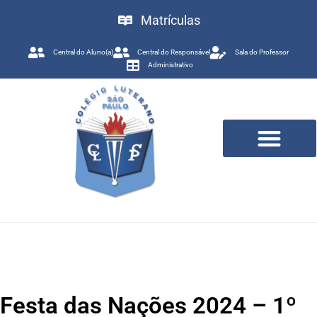
Matrículas
Central do Aluno(a)
Central do Responsável
Sala do Professor
Administrativo
Trabalhe Conosco
Festa das Nações 2024 – 1º