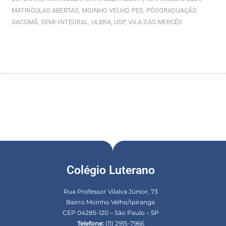
MATRÍCULAS ABERTAS
,
MOINHO VELHO
,
PES
,
PÓSGRADUAÇÃO
,
SACOMÃ
,
SEMI-INTEGRAL
,
ULBRA
,
USP
,
VILA DAS MERCÊS
Colégio Luterano
Rua Professor Vilalva Júnior, 73
Bairro Moinho Velho/Ipiranga
CEP 04285-120 – São Paulo – SP
Telefone:
(11) 2915-7966