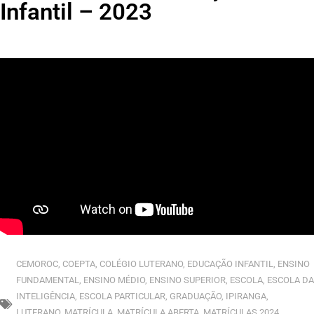
Infantil – 2023
CEMOROC
,
COEPTA
,
COLÉGIO LUTERANO
,
EDUCAÇÃO INFANTIL
,
ENSINO
FUNDAMENTAL
,
ENSINO MÉDIO
,
ENSINO SUPERIOR
,
ESCOLA
,
ESCOLA DA
INTELIGÊNCIA
,
ESCOLA PARTICULAR
,
GRADUAÇÃO
,
IPIRANGA
,
LUTERANO
,
MATRÍCULA
,
MATRÍCULA ABERTA
,
MATRÍCULAS 2024
,