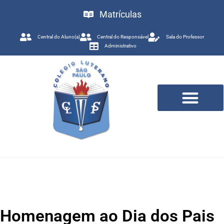
Matrículas
Central do Aluno(a)
Central do Responsável
Sala do Professor
Administrativo
Trabalhe Conosco
Homenagem ao Dia dos Pais