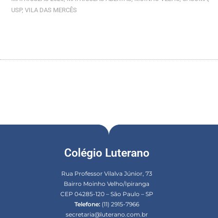
USP
,
VILA DAS MERCÊS
Colégio Luterano
Rua Professor Vilalva Júnior, 73
Bairro Moinho Velho/Ipiranga
CEP 04285-120 – São Paulo – SP
Telefone:
(11) 2915-7966
secretaria@luterano.com.br