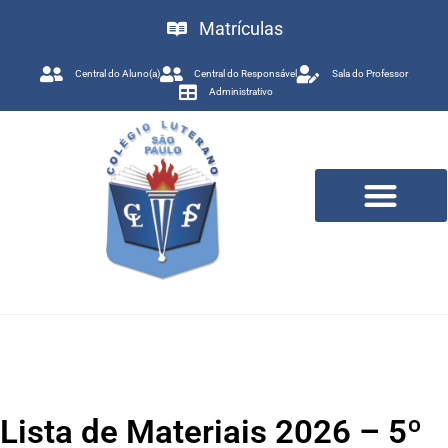
Matrículas
Central do Aluno(a)
Central do Responsável
Sala do Professor
Administrativo
Trabalhe Conosco
Lista de Materiais 2026 – 5º