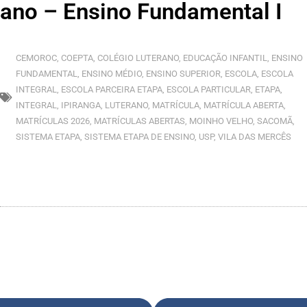
ano – Ensino Fundamental I
CEMOROC
,
COEPTA
,
COLÉGIO LUTERANO
,
EDUCAÇÃO INFANTIL
,
ENSINO
FUNDAMENTAL
,
ENSINO MÉDIO
,
ENSINO SUPERIOR
,
ESCOLA
,
ESCOLA
INTEGRAL
,
ESCOLA PARCEIRA ETAPA
,
ESCOLA PARTICULAR
,
ETAPA
,
INTEGRAL
,
IPIRANGA
,
LUTERANO
,
MATRÍCULA
,
MATRÍCULA ABERTA
,
MATRÍCULAS 2026
,
MATRÍCULAS ABERTAS
,
MOINHO VELHO
,
SACOMÃ
,
SISTEMA ETAPA
,
SISTEMA ETAPA DE ENSINO
,
USP
,
VILA DAS MERCÊS