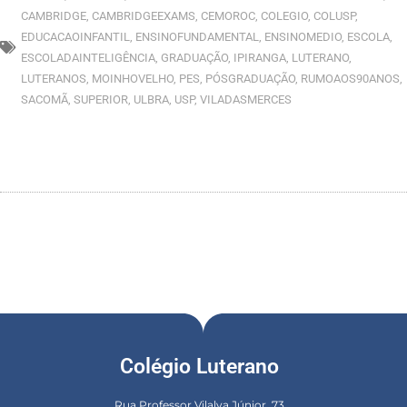
CAMBRIDGE
,
CAMBRIDGEEXAMS
,
CEMOROC
,
COLEGIO
,
COLUSP
,
EDUCACAOINFANTIL
,
ENSINOFUNDAMENTAL
,
ENSINOMEDIO
,
ESCOLA
,
ESCOLADAINTELIGÊNCIA
,
GRADUAÇÃO
,
IPIRANGA
,
LUTERANO
,
LUTERANOS
,
MOINHOVELHO
,
PES
,
PÓSGRADUAÇÃO
,
RUMOAOS90ANOS
,
SACOMÃ
,
SUPERIOR
,
ULBRA
,
USP
,
VILADASMERCES
Colégio Luterano
Rua Professor Vilalva Júnior, 73