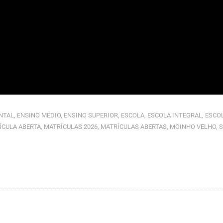
NTAL
,
ENSINO MÉDIO
,
ENSINO SUPERIOR
,
ESCOLA
,
ESCOLA INTEGRAL
,
ESCOL
ÍCULA ABERTA
,
MATRÍCULAS 2026
,
MATRÍCULAS ABERTAS
,
MOINHO VELHO
,