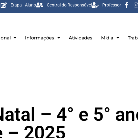
Etapa - Aluno
Central do Responsável
Professor
ional
Informações
Atividades
Mídia
Tra
atal – 4° e 5° a
e – 2025