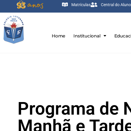
Matrículas
Central do Aluno
Home
Institucional
Educac
Programa de N
Manhã e Tard