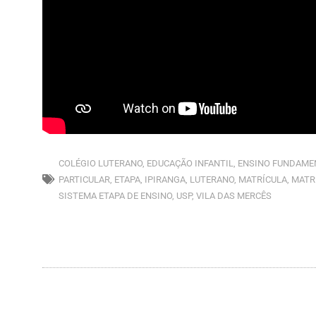
COLÉGIO LUTERANO
,
EDUCAÇÃO INFANTIL
,
ENSINO FUNDAME
PARTICULAR
,
ETAPA
,
IPIRANGA
,
LUTERANO
,
MATRÍCULA
,
MATR
SISTEMA ETAPA DE ENSINO
,
USP
,
VILA DAS MERCÊS