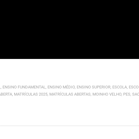
L
,
ENSINO FUNDAMENTAL
,
ENSINO MÉDIO
,
ENSINO SUPERIOR
,
ESCOLA
,
ESCO
ABERTA
,
MATRÍCULAS 2025
,
MATRÍCULAS ABERTAS
,
MOINHO VELHO
,
PES
,
SA