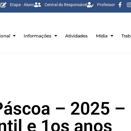
Etapa - Aluno
Central do Responsável
Professor
ional
Informações
Atividades
Mídia
Tra
Páscoa – 2025 –
til e 1os anos