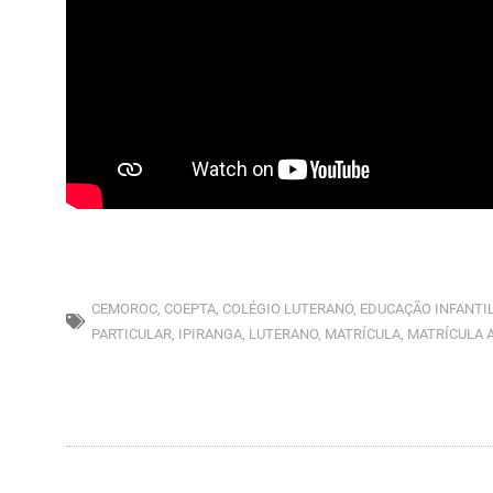
CEMOROC
,
COEPTA
,
COLÉGIO LUTERANO
,
EDUCAÇÃO INFANTI
PARTICULAR
,
IPIRANGA
,
LUTERANO
,
MATRÍCULA
,
MATRÍCULA 