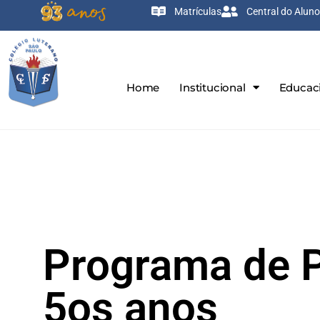
Matrículas
Central do Aluno
Home
Institucional
Educac
Programa de P
5os anos