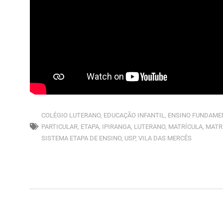
COLÉGIO LUTERANO
,
EDUCAÇÃO INFANTIL
,
ENSINO FUNDAME
PARTICULAR
,
ETAPA
,
IPIRANGA
,
LUTERANO
,
MATRÍCULA
,
MATR
SISTEMA ETAPA DE ENSINO
,
USP
,
VILA DAS MERCÊS