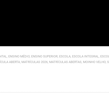
NTAL
,
ENSINO MÉDIO
,
ENSINO SUPERIOR
,
ESCOLA
,
ESCOLA INTEGRAL
,
ESCOL
ÍCULA ABERTA
,
MATRÍCULAS 2026
,
MATRÍCULAS ABERTAS
,
MOINHO VELHO
,