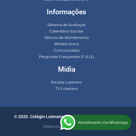
Informações
Sistema de Avaliação
Calendário Escolar
Setores de Atendimento
Bilhete Único
Comunicados
Perguntas Frequentes (F.A.Q.)
Mídia
Revista Luterano
TV Luterano
© 2020. Colégio Luterano. Todos os direitos reservados.
Atendimento Via WhatsApp
Desenvolvido por ElementWeb