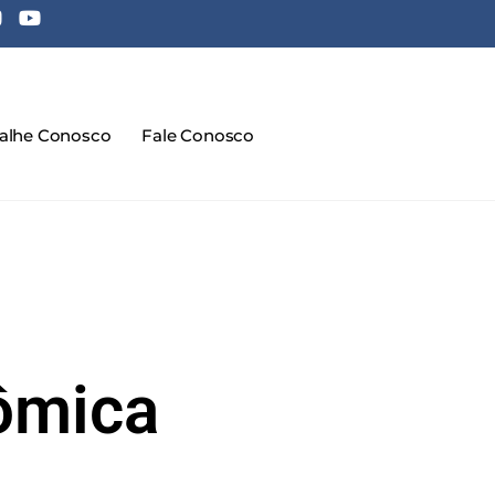
balhe Conosco
Fale Conosco
ômica