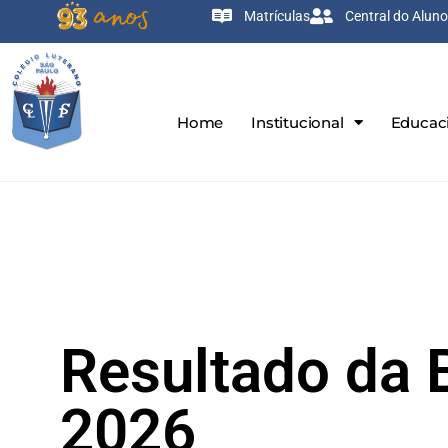
Matrículas
Central do Aluno
Home
Institucional
Educac
Resultado da 
2026