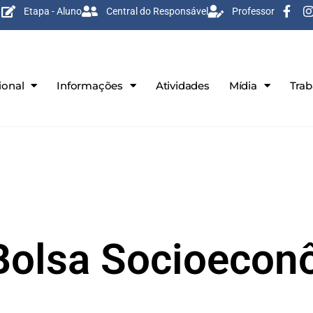
Etapa - Aluno
Central do Responsável
Professor
ional
Informações
Atividades
Mídia
Tra
Bolsa Socioecon