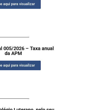
e aqui para visualizar
al 005/2026 – Taxa anual
da APM
e aqui para visualizar
légio Luterano, pelo seu