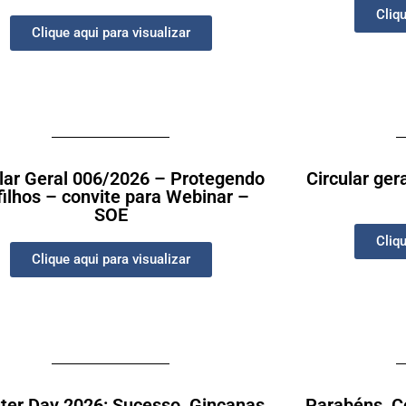
Cliqu
Clique aqui para visualizar
ular Geral 006/2026 – Protegendo
Circular ger
filhos – convite para Webinar –
SOE
Cliqu
Clique aqui para visualizar
uter Day 2026: Sucesso, Gincanas
Parabéns, Co