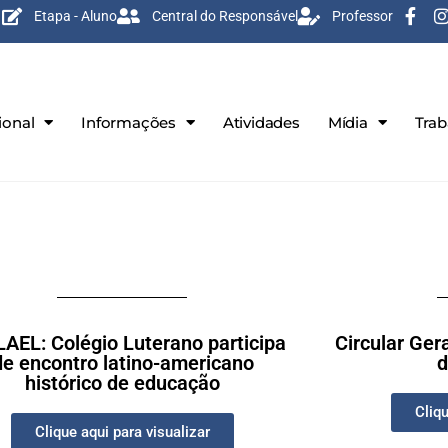
Etapa - Aluno
Central do Responsável
Professor
ional
Informações
Atividades
Mídia
Tra
LAEL: Colégio Luterano participa
Circular Ge
de encontro latino-americano
d
histórico de educação
Cliqu
Clique aqui para visualizar