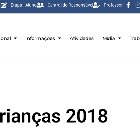
Etapa - Aluno
Central do Responsável
Professor
ional
Informações
Atividades
Mídia
Tra
rianças 2018