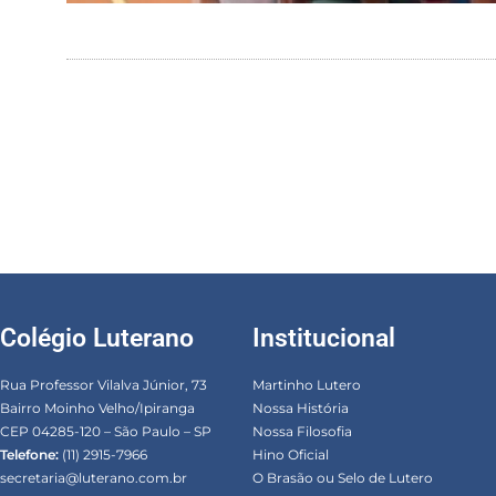
Colégio Luterano
Institucional
Rua Professor Vilalva Júnior, 73
Martinho Lutero
Bairro Moinho Velho/Ipiranga
Nossa História
CEP 04285-120 – São Paulo – SP
Nossa Filosofia
Telefone:
(11) 2915-7966
Hino Oficial
secretaria@luterano.com.br
O Brasão ou Selo de Lutero