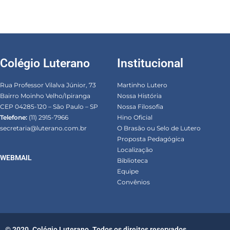
Colégio Luterano
Institucional
Rua Professor Vilalva Júnior, 73
Martinho Lutero
Bairro Moinho Velho/Ipiranga
Nossa História
CEP 04285-120 – São Paulo – SP
Nossa Filosofia
Telefone:
(11) 2915-7966
Hino Oficial
secretaria@luterano.com.br
O Brasão ou Selo de Lutero
Proposta Pedagógica
Localização
WEBMAIL
Biblioteca
Equipe
Convênios
© 2020. Colégio Luterano. Todos os direitos reservados.