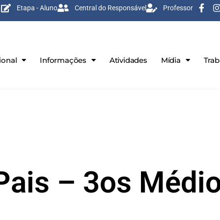
Etapa - Aluno
Central do Responsável
Professor
ional
Informações
Atividades
Mídia
Tra
Pais – 3os Médi