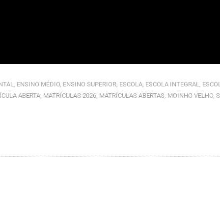
NTAL
,
ENSINO MÉDIO
,
ENSINO SUPERIOR
,
ESCOLA
,
ESCOLA INTEGRAL
,
ESCOL
ÍCULA ABERTA
,
MATRÍCULAS 2026
,
MATRÍCULAS ABERTAS
,
MOINHO VELHO
,