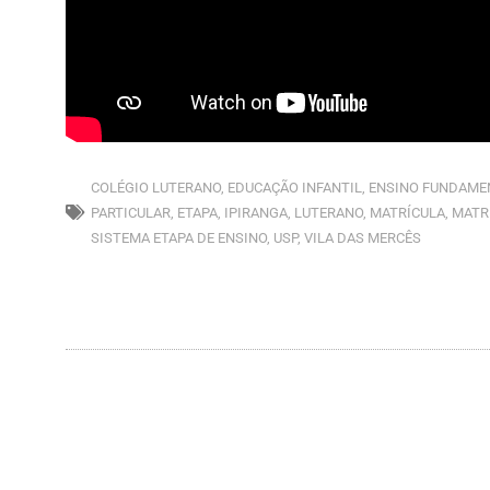
COLÉGIO LUTERANO
,
EDUCAÇÃO INFANTIL
,
ENSINO FUNDAME
PARTICULAR
,
ETAPA
,
IPIRANGA
,
LUTERANO
,
MATRÍCULA
,
MATR
SISTEMA ETAPA DE ENSINO
,
USP
,
VILA DAS MERCÊS