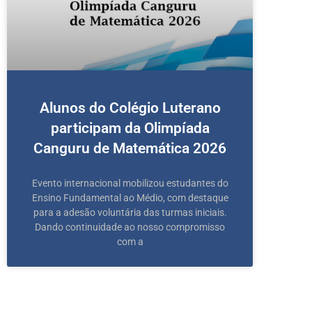
Alunos do Colégio Luterano
participam da Olimpíada
Canguru de Matemática 2026
Evento internacional mobilizou estudantes do
Ensino Fundamental ao Médio, com destaque
para a adesão voluntária das turmas iniciais.
Dando continuidade ao nosso compromisso
com a