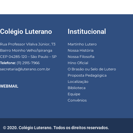
Colégio Luterano
Institucional
Rua Professor Vilalva Júnior, 73
Martinho Lutero
Bairro Moinho Velho/Ipiranga
Nossa História
CEP 04285-120 – São Paulo – SP
Nossa Filosofia
Telefone:
(11) 2915-7966
Hino Oficial
secretaria@luterano.com.br
O Brasão ou Selo de Lutero
Proposta Pedagógica
Localização
WEBMAIL
Biblioteca
Equipe
Convênios
© 2020. Colégio Luterano. Todos os direitos reservados.