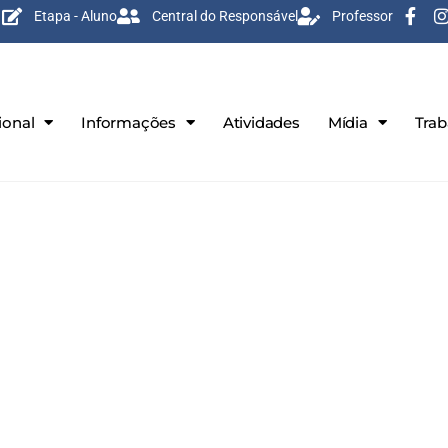
Etapa - Aluno
Central do Responsável
Professor
ional
Informações
Atividades
Mídia
Tra