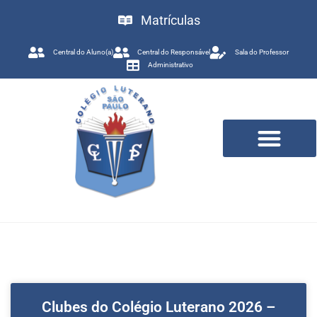
Matrículas
Central do Aluno(a)
Central do Responsável
Sala do Professor
Administrativo
Trabalhe Conosco
Clubes do Colégio Luterano 2026 –