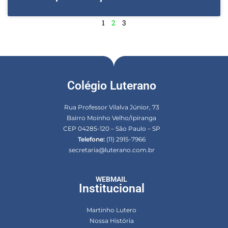
1
2
3
Colégio Luterano
Rua Professor Vilalva Júnior, 73
Bairro Moinho Velho/Ipiranga
CEP 04285-120 – São Paulo – SP
Telefone:
(11) 2915-7966
secretaria@luterano.com.br
WEBMAIL
Institucional
Martinho Lutero
Nossa História