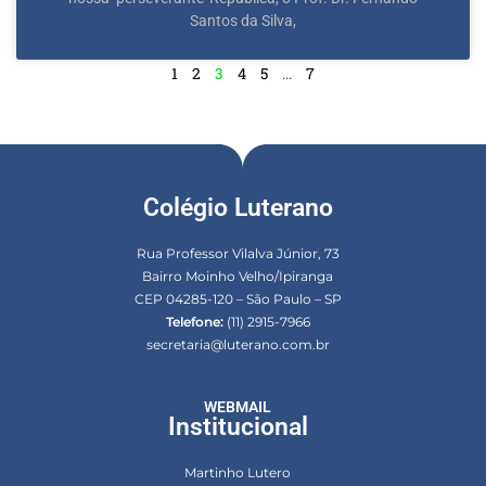
Santos da Silva,
1
2
3
4
5
…
7
Colégio Luterano
Rua Professor Vilalva Júnior, 73
Bairro Moinho Velho/Ipiranga
CEP 04285-120 – São Paulo – SP
Telefone:
(11) 2915-7966
secretaria@luterano.com.br
WEBMAIL
Institucional
Martinho Lutero