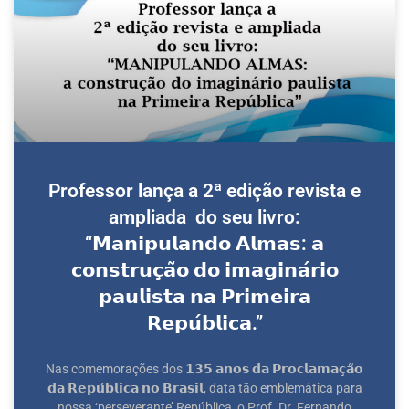
Professor lança a 2ª edição revista e
ampliada do seu livro:
“𝗠𝗮𝗻𝗶𝗽𝘂𝗹𝗮𝗻𝗱𝗼 𝗔𝗹𝗺𝗮𝘀: 𝗮
𝗰𝗼𝗻𝘀𝘁𝗿𝘂𝗰̧𝗮̃𝗼 𝗱𝗼 𝗶𝗺𝗮𝗴𝗶𝗻𝗮́𝗿𝗶𝗼
𝗽𝗮𝘂𝗹𝗶𝘀𝘁𝗮 𝗻𝗮 𝗣𝗿𝗶𝗺𝗲𝗶𝗿𝗮
𝗥𝗲𝗽𝘂́𝗯𝗹𝗶𝗰𝗮.”
Nas comemorações dos 𝟭𝟯𝟱 𝗮𝗻𝗼𝘀 𝗱𝗮 𝗣𝗿𝗼𝗰𝗹𝗮𝗺𝗮𝗰̧𝗮̃𝗼
𝗱𝗮 𝗥𝗲𝗽𝘂́𝗯𝗹𝗶𝗰𝗮 𝗻𝗼 𝗕𝗿𝗮𝘀𝗶𝗹, data tão emblemática para
nossa ‘perseverante’ República, o Prof. Dr. Fernando