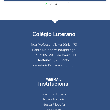
1
2
3
4
…
10
Colégio Luterano
Rua Professor Vilalva Júnior, 73
Bairro Moinho Velho/Ipiranga
CEP 04285-120 – São Paulo – SP
Telefone:
(11) 2915-7966
secretaria@luterano.com.br
WEBMAIL
Institucional
Martinho Lutero
Nossa História
Nossa Filosofia
Hino Oficial