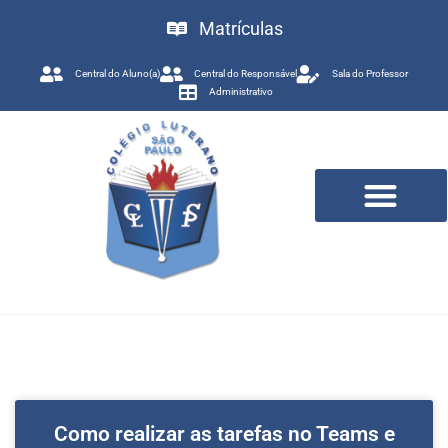
Matrículas
Central do Aluno(a)
Central do Responsável
Sala do Professor
Administrativo
Trabalhe Conosco
Como realizar as tarefas no Teams e