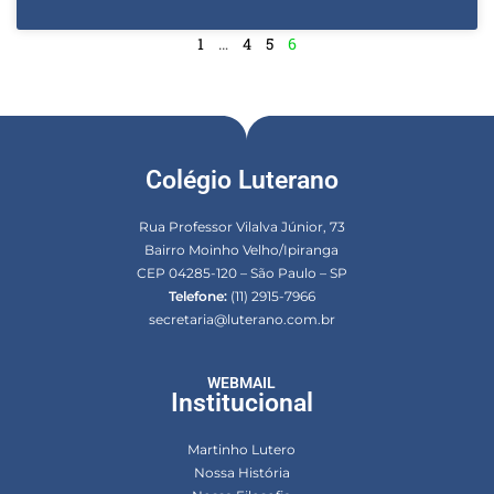
1
…
4
5
6
Colégio Luterano
Rua Professor Vilalva Júnior, 73
Bairro Moinho Velho/Ipiranga
CEP 04285-120 – São Paulo – SP
Telefone:
(11) 2915-7966
secretaria@luterano.com.br
WEBMAIL
Institucional
Martinho Lutero
Nossa História