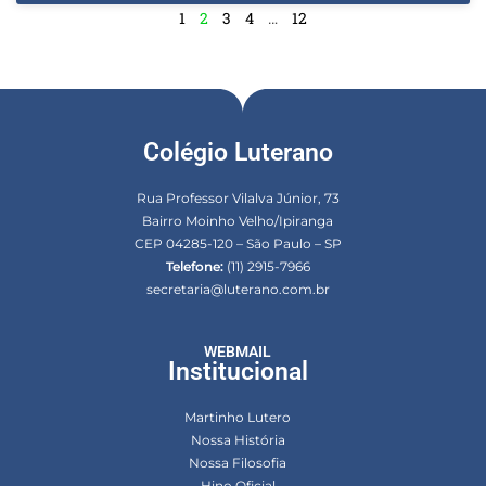
1
2
3
4
…
12
Colégio Luterano
Rua Professor Vilalva Júnior, 73
Bairro Moinho Velho/Ipiranga
CEP 04285-120 – São Paulo – SP
Telefone:
(11) 2915-7966
secretaria@luterano.com.br
WEBMAIL
Institucional
Martinho Lutero
Nossa História
Nossa Filosofia
Hino Oficial