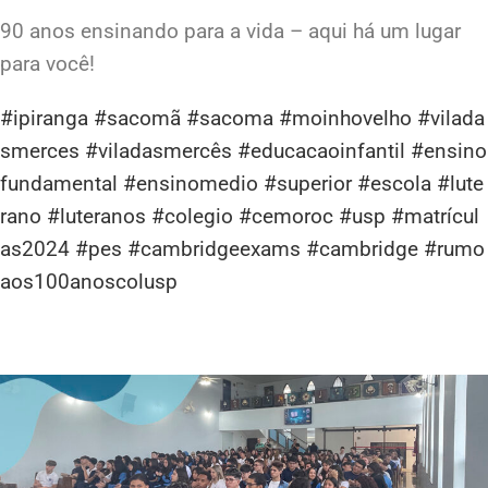
90 anos ensinando para a vida – aqui há um lugar
para você!
#ipiranga
#sacomã
#sacoma
#moinhovelho
#vilada
smerces
#viladasmercês
#educacaoinfantil
#ensino
fundamental
#ensinomedio
#superior
#escola
#lute
rano
#luteranos
#colegio
#cemoroc
#usp
#matrícul
as2024
#pes
#cambridgeexams
#cambridge
#rumo
aos100anoscolusp