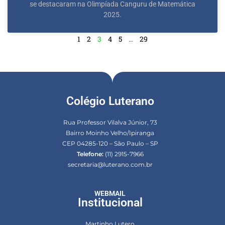
se destacaram na Olimpíada Canguru de Matemática
2025.
1
2
3
4
5
…
29
Colégio Luterano
Rua Professor Vilalva Júnior, 73
Bairro Moinho Velho/Ipiranga
CEP 04285-120 – São Paulo – SP
Telefone:
(11) 2915-7966
secretaria@luterano.com.br
WEBMAIL
Institucional
Martinho Lutero