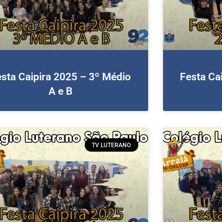
sta Caipira 2025 – 3º Médio
Festa Ca
A e B
TV LUTERANO