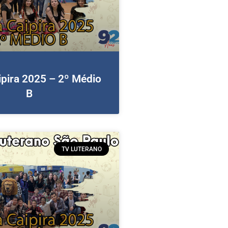
ipira 2025 – 2º Médio
B
TV LUTERANO