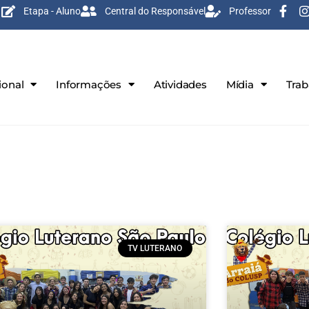
Etapa - Aluno
Central do Responsável
Professor
ional
Informações
Atividades
Mídia
Tra
TV LUTERANO