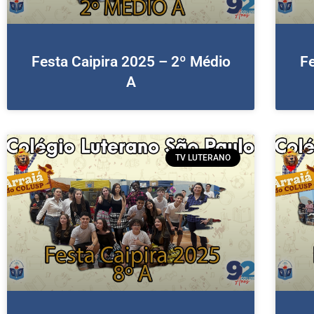
Festa Caipira 2025 – 2º Médio
Fe
A
TV LUTERANO