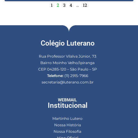
1
2
3
4
…
12
Colégio Luterano
Rua Professor Vilalva Júnior, 73
Bairro Moinho Velho/Ipiranga
CEP 04285-120 – São Paulo – SP
Telefone:
(11) 2915-7966
secretaria@luterano.com.br
WEBMAIL
Institucional
Martinho Lutero
Nossa História
Nossa Filosofia
Hino Oficial