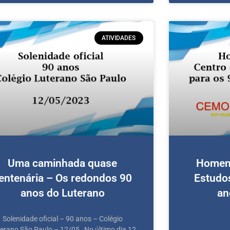
ATIVIDADES
Uma caminhada quase
Homen
entenária – Os redondos 90
Estudo
anos do Luterano
an
Solenidade oficial – 90 anos – Colégio
erano São Paulo – 12/05 No último dia 12