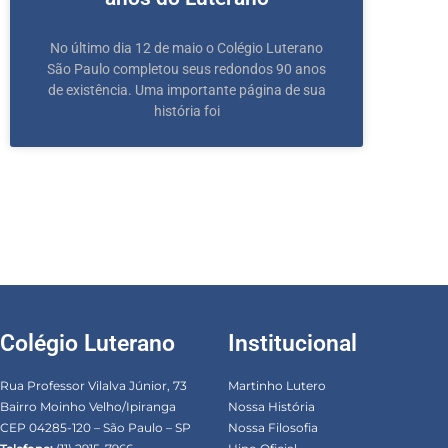
No último dia 12 de maio o Colégio Luterano
São Paulo completou seus redondos 90 anos
de existência. Uma importante página de sua
história foi
Colégio Luterano
Institucional
Rua Professor Vilalva Júnior, 73
Martinho Lutero
Bairro Moinho Velho/Ipiranga
Nossa História
CEP 04285-120 – São Paulo – SP
Nossa Filosofia