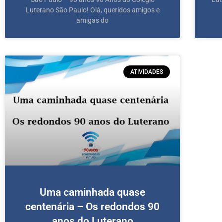
Luterano São Paulo! Olá, queridos amigos e
amigas do
ATIVIDADES
Uma caminhada quase
centenária – Os redondos 90
anos do Luterano