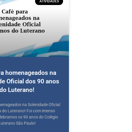
ATIVIDADES
ra homenageados na
e Oficial dos 90 anos
do Luterano!
enageados na Solenidade Oficial
s do Luterano! Foi com imenso
elebramos os 90 anos do Colégio
Luterano São Paulo!