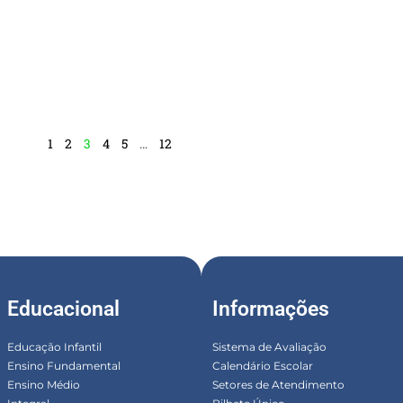
1
2
3
4
5
…
12
Educacional
Informações
Educação Infantil
Sistema de Avaliação
Ensino Fundamental
Calendário Escolar
Ensino Médio
Setores de Atendimento