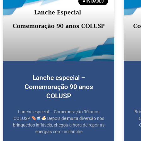
ATIVIDADES
Lanche especial –
Comemoração 90 anos
COLUSP
Lanche especial – Comemoração 90 anos
Bri
COLUSP
Depois de muita diversão nos
brinquedos infláveis, chegou a hora de repor as
energias com um lanche