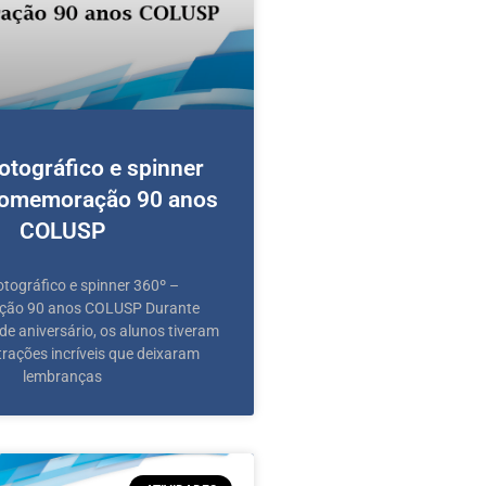
otográfico e spinner
Comemoração 90 anos
COLUSP
otográfico e spinner 360º –
ão 90 anos COLUSP Durante
de aniversário, os alunos tiveram
trações incríveis que deixaram
lembranças