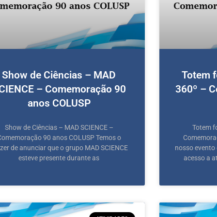
Show de Ciências – MAD
Totem f
CIENCE – Comemoração 90
360º – 
anos COLUSP
Show de Ciências – MAD SCIENCE –
Totem f
Comemoração 90 anos COLUSP Temos o
Comemoraç
zer de anunciar que o grupo MAD SCIENCE
nosso evento 
esteve presente durante as
acesso a a