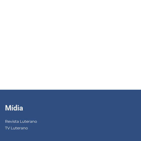
Mídia
Revista Luterano
TV Luterano