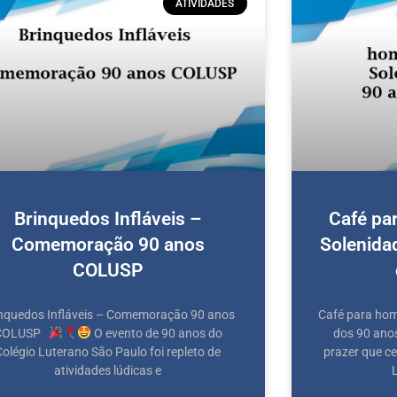
ATIVIDADES
Brinquedos Infláveis –
Café pa
Comemoração 90 anos
Solenidad
COLUSP
nquedos Infláveis – Comemoração 90 anos
Café para hom
COLUSP
O evento de 90 anos do
dos 90 ano
Colégio Luterano São Paulo foi repleto de
prazer que c
atividades lúdicas e