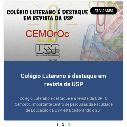
ATIVIDADES
Colégio Luterano é destaque em
revista da USP
Colégio Luterano é destaque em revista da USP O
Cemoroc, importante centro de pesquisas da Faculdade
de Educação da USP, está celebrando o 25º
1
2
3