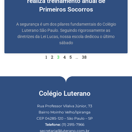
realiza treinamento anual de
Primeiros Socorros
A segurança é um dos pilares fundamentais do Colégio
Luterano São Paulo. Seguindo rigorosamente as
diretrizes da Lei Lucas, nossa escola dedicou o último
sábado
1
2
3
4
5
…
38
Colégio Luterano
Rua Professor Vilalva Júnior, 73
Bairro Moinho Velho/Ipiranga
CEP 04285-120 – São Paulo – SP
Telefone:
(11) 2915-7966
secretaria@luterano.com.br