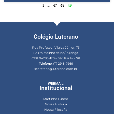
1
…
47
48
49
Colégio Luterano
Rua Professor Vilalva Júnior, 73
Bairro Moinho Velho/Ipiranga
CEP 04285-120 – São Paulo – SP
Telefone:
(11) 2915-7966
secretaria@luterano.com.br
WEBMAIL
Institucional
Martinho Lutero
Nossa História
Nossa Filosofia