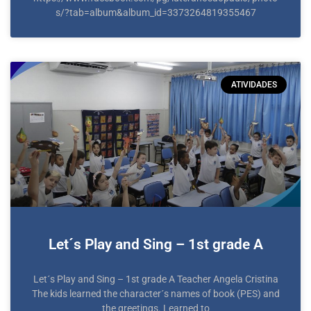
s/?tab=album&album_id=3373264819355467
ATIVIDADES
Let´s Play and Sing – 1st grade A
Let´s Play and Sing – 1st grade A Teacher Angela Cristina
The kids learned the character´s names of book (PES) and
the greetings. Learned to