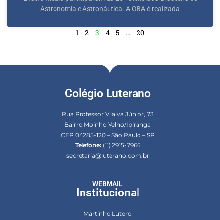
Astronomia e Astronáutica. A OBA é realizada
1
2
3
4
5
…
20
Colégio Luterano
Rua Professor Vilalva Júnior, 73
Bairro Moinho Velho/Ipiranga
CEP 04285-120 – São Paulo – SP
Telefone:
(11) 2915-7966
secretaria@luterano.com.br
WEBMAIL
Institucional
Martinho Lutero