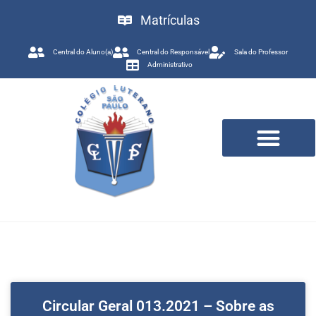
Matrículas
Central do Aluno(a)
Central do Responsável
Sala do Professor
Administrativo
Trabalhe Conosco
Circular Geral 013.2021 – Sobre as